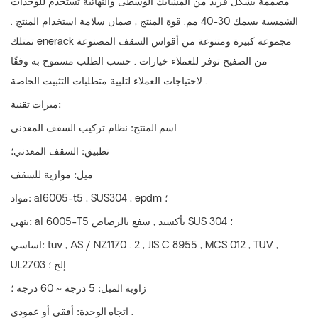
مصممة بشكل فريد من المشابك الوسطى والنهائية تستخدم للوحدات
الشمسية بسمك 30-40 مم. قوة المنتج , ضمان سلامة استخدام المنتج .
تمتلك enerack مجموعة كبيرة ومتنوعة من أقواس السقف المصنوعة
من الصفيح توفر للعملاء خيارات . حسب الطلب مسموح به وفقًا
لاحتياجات العملاء لتلبية متطلبات التثبيت الخاصة .
ميزات تقنية:
اسم المنتج:
نظام تركيب السقف المعدني
تطبيق:
السقف المعدني؛
ميل:
موازية للسقف
al6005-t5 , SUS304 , epdm ؛
مواد:
al 6005-T5 بأكسيد , سفع بالرصاص SUS 304 ؛
ينهي:
tuv , AS / NZ1170 . 2 , JIS C 8955 , MCS 012 , TUV ,
اساسي:
UL2703 إلخ ؛
زاوية الميل:
5 درجة ~ 60 درجة ؛
أفقي أو عمودي .
اتجاه الوحدة: