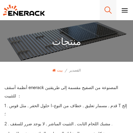
منتجات
القصدير
/
بيت
أنظمة أسقف enerack المصنوعة من الصفيح مقسمة إلى طريقتين
للتثبيت ：
1 . حلول الحفر , مثل قوس l-قدم , مسمار تعليق , خطاف من النوع T إلخ
؛
2 . مشبك اللحام الثابت , التثبيت المباشر , لا يوجد ضرر للسقف .