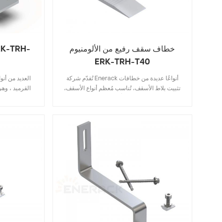
خطاف سقف رفيع من الألومنيوم
ERK-TRH-T40
تُقدّم شركة Enerack أنواعًا عديدة من خطافات
تثبيت بلاط الأسقف، تُناسب مُعظم أنواع الأسقف،
القرميد ، وه
بما في ذلك البلاط المُسطّح، وبلاط الأردواز، وبلاط
البلاط ، والبلا
الأسفلت. يُوفّر تصميمها، الذي يتضمّن المواصفات
قرميد الأسفلت
الرئيسية، تكاليف المخزون، كما أنها سهلة وسريعة
الرئيسية يوفر
التركيب. تُقدّم Enerack تشكيلة واسعة من
خطافات تثبيت الأسقف لتوفير خيارات مُتنوّعة
خطافات السقف 
للعملاء. يُمكن تخصيصها وفقًا لاحتياجات العميل
بالتخصيص وفقًا
لتلبية مُتطلّبات التركيب الخاصة.