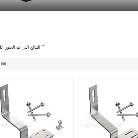
13 النتائج التي تم العثور عليها ل ""