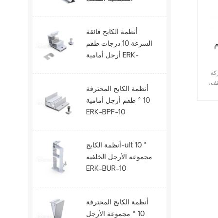
الحديدية ERK-R52.5
أنظمة الكابح فائقة
السرعة 10 درجات طقم
م
أرجل أمامية ERK-
BUF-10
ة من خطافات
قف،
أنظمة الكابح المحترفة
بلاط
10 ° طقم أرجل أمامية
فات
ERK-BPF-10
ريعة
من
عة
يل
أنظمة الكابح-ult 10 °
مجموعة الأرجل الخلفية
ERK-BUR-10
أنظمة الكابح المحترفة
10 ° مجموعة الأرجل