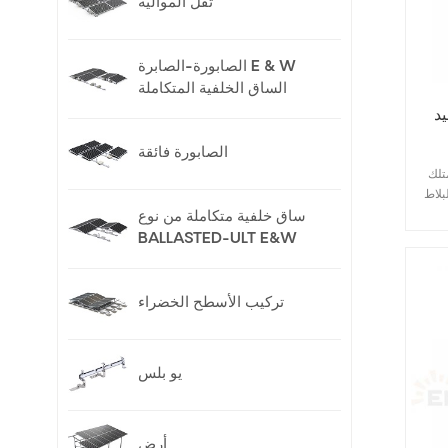
ثقل الموالية
الصابورة-الصابرة E & W
الساق الخلفية المتكاملة
E-
الصابورة فائقة
e العديد من أنواع خطافات الأسقف
بلاط
 .
ساق خلفية متكاملة من نوع
فر
BALLASTED-ULT E&W
شركة
 من خطافات
ب
تركيب الأسطح الخضراء
لبات
يو بلس
أرض