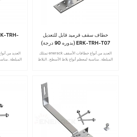
خطاف سقف قرميد قابل للتعديل
(بدوره 90 درجة) ERK-TRH-T07
تمتلك enerack العديد من أنواع خطافات الأسقف
المبلطة , مناسبة لمعظم أنواع بلاط الأسطح , البلاط
المبلطة , مناسب
المسطح , بلاط الإردواز , بلاط قرميد الإسفلت .
المسطح , بلاط
التصميم الذي يتضمن المواصفات الرئيسية يوفر
التصميم الذي
تكلفة المخزون , تركيب سريع وسهل . تمتلك شركة
تكلفة المخزون
enerack مجموعة كبيرة ومتنوعة من خطافات
السقف توفر للعملاء خيارات . حسب الطلب
السقف توفر
مسموح به وفقًا لاحتياجات العملاء لتلبية متطلبات
مسموح به وفقًا
التثبيت الخاصة .