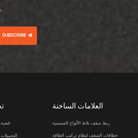
يرجى قراءة , البقاء على اطلاع , الاشتراك , ونحن نرحب بك لإخبارنا برأيك .
SUBSCRIBE
العلامات الساخنة
تح
ربط سقف بلاط الألواح الشمسية
قضية
خطافات السقف لنظام تركيب الطاقة
التحميلات