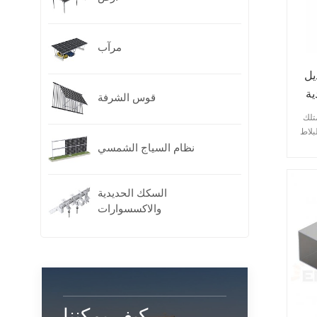
مرآب
يل
E-
قوس الشرفة
e العديد من أنواع خطافات الأسقف
بلاط
 .
نظام السياج الشمسي
فر
شركة
 من خطافات
السكك الحديدية
ب
والاكسسوارات
لبات
كيف يمكننا