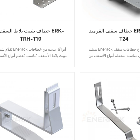
خطاف سقف القرميد ERK-TRH-
خطاف تثبيت بلاط السقف ERK
TRH-T19
T24
تمتلك Enerack العديد من أنواع خطافات سقف
تُقدّم شركة Enerack أنواعًا عديد
ي مناسبة لمعظم أنواع الأسقف من
تثبيت بلاط الأسقف، تُناسب مُعظم أنواع الأس
ط المسطح ، والبلاط الأردواز ، وبلاط
بما في ذلك البلاط المُسطّح، وبلاط الأردواز، و
. التصميم الذي يتضمن المواصفات
الأسفلت. يُوفّر تصميمها، الذي يتضمّن المواص
 لك تكلفة المخزون ، سريعًا وسهل
الرئيسية، تكاليف المخزون، كما أنها سهلة وس
التثبيت. تمتلك Enerack مجموعة كبيرة ومتنوعة من
التركيب. تُقدّم Enerack تشكيلة واسعة 
التي توفر للعملاء خيارات. يُسمح
خطافات تثبيت الأسقف لتوفير خيارات مُتنوّ
 لاحتياجات العملاء لتلبية متطلبات
للعملاء. يُمكن تخصيصها وفقًا لاحتياجات العم
التثبيت الخاصة.
لتلبية مُتطلّبات التركيب الخاصة.