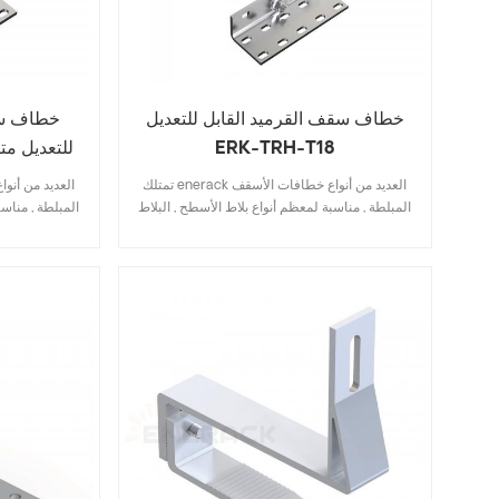
خطاف سقف القرميد القابل للتعديل
خطاف سق
ERK-TRH-T18
للتعديل مت
7
تمتلك enerack العديد من أنواع خطافات الأسقف
المبلطة , مناسبة لمعظم أنواع بلاط الأسطح , البلاط
المبلطة , مناسب
المسطح , بلاط الإردواز , بلاط قرميد الإسفلت .
المسطح , بلاط
التصميم الذي يتضمن المواصفات الرئيسية يوفر
التصميم الذي
تكلفة المخزون , تركيب سريع وسهل . تمتلك شركة
تكلفة المخزون
enerack مجموعة كبيرة ومتنوعة من خطافات
السقف توفر للعملاء خيارات . حسب الطلب
السقف توفر
مسموح به وفقًا لاحتياجات العملاء لتلبية متطلبات
مسموح به وفقًا
التثبيت الخاصة .