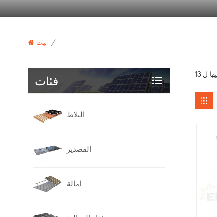
/
بيت
فئات
البلاط
القصدير
إمالة