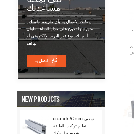
مساعدتك
يمكنك الاتصال بنا بأي طريقة تناسبك .
نحن متواجدون على مدار الساعة طوال
-
أيام الأسبوع عبر البريد الإلكتروني أو
الهاتف .
ة من خطافات
قف،
بلاط
اتصل بنا
فات
ريعة
من
عة
يل
NEW PRODUCTS
enerack 52mm سقف
نظام تركيب الطاقة
الشمسية السكك