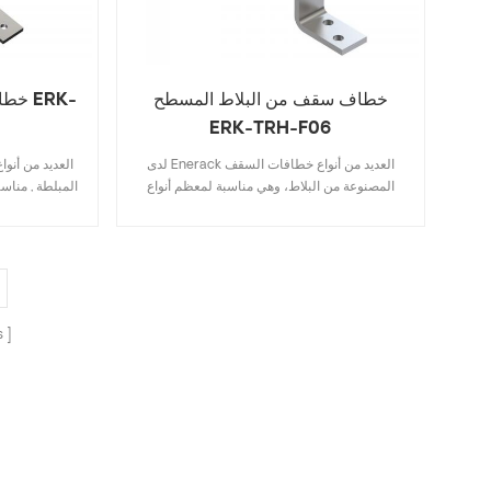
خطاف سقف من البلاط المسطح
خطاف
ERK-TRH-F06
لدى Enerack العديد من أنواع خطافات السقف
المصنوعة من البلاط، وهي مناسبة لمعظم أنواع
المبلطة , مناسب
الأسطح من البلاط، البلاط المسطح، بلاط الأردواز،
المسطح , بلاط
بلاط الأسفلت. أ التصميم الذي يتضمن المواصفات
التصميم الذي
الرئيسية يوفر عليك تكلفة المخزون، سريعة وسهلة
تكلفة المخزون
التركيب. لدى Enerack مجموعة كبيرة ومتنوعة من
خطافات السقف توفير خيارات العملاء. تخصيص
السقف توفر
المسموح به وفقا للعميل يحتاج إلى تلبية متطلبات
مسموح به وفقًا
s
التثبيت الخاصة.