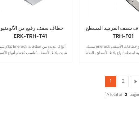
خطاف سقف رفيع من الألومنيو
 سقف القرميد المسطح ERK-
ERK-TRH-T41
TRH-F01
تُقدّم شركة Enerack أنواعًا عديد
تمتلك enerack العديد من أنواع خطافات الأسقف
تثبيت بلاط الأسقف، تُناسب مُعظم أنواع الأس
ة لمعظم أنواع بلاط الأسطح , البلاط
بما في ذلك البلاط المُسطّح، وبلاط الأردواز، و
 الإردواز , بلاط قرميد الإسفلت .
الأسفلت. يُوفّر تصميمها، الذي يتضمّن المواص
 يتضمن المواصفات الرئيسية يوفر
الرئيسية، تكاليف المخزون، كما أنها سهلة وس
 , تركيب سريع وسهل . تمتلك شركة
التركيب. تُقدّم Enerack تشكيلة واسعة 
enerack مجموعة كبيرة ومتنوعة من خطافات
1
2
خطافات تثبيت الأسقف لتوفير خيارات مُتنوّ
 للعملاء خيارات . حسب الطلب
للعملاء. يُمكن تخصيصها وفقًا لاحتياجات العم
 لاحتياجات العملاء لتلبية متطلبات
A total of
2
page
لتلبية مُتطلّبات التركيب الخاصة.
التثبيت الخاصة .