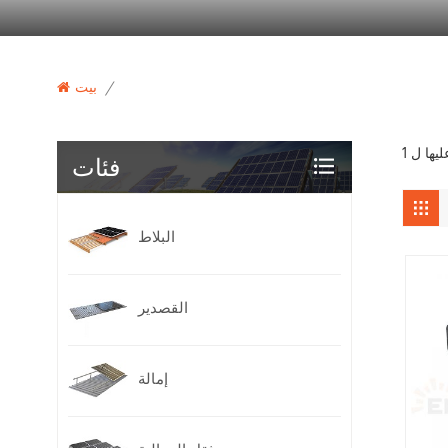
/
بيت
فئات
البلاط
القصدير
إمالة