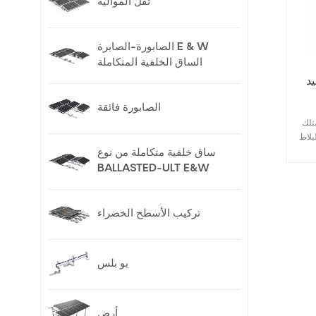
ثقل الموالية
الصابورة-الصابرة E & W
الساق الخلفية المتكاملة
E-
الصابورة فائقة
e العديد من أنواع خطافات الأسقف
بلاط
 .
ساق خلفية متكاملة من نوع
فر
BALLASTED-ULT E&W
شركة
 من خطافات
ب
تركيب الأسطح الخضراء
لبات
يو بلس
أرض