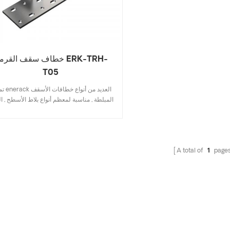
خطاف سقف القرميد RK-TRH
T05
تمتلك nerack
المبلطة , مناسبة لمعظم أنواع بلاط الأسطح , ال
المسطح , بلاط الإردواز , بلاط قرميد الإسفلت
التصميم الذي يتضمن المواصفات الرئيسية يو
تكلفة المخزون , تركيب سريع وسهل . تمتلك 
enerack مجموعة كبيرة ومتنوعة
A total of
1
page
السقف توفر للعملاء خيارات . حسب الطل
مسموح به وفقًا لاحتياجات العملاء لتلبية متط
التثبيت الخاصة .