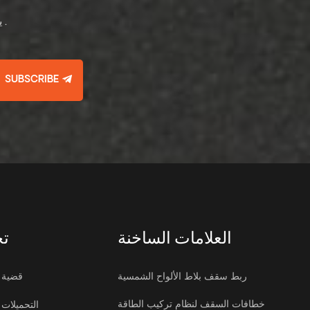
يرجى قراءة , البقاء على اطلاع , الاشتراك , ونحن نرحب بك لإخبارنا برأيك .
SUBSCRIBE
العلامات الساخنة
تح
ربط سقف بلاط الألواح الشمسية
قضية
خطافات السقف لنظام تركيب الطاقة
التحميلات