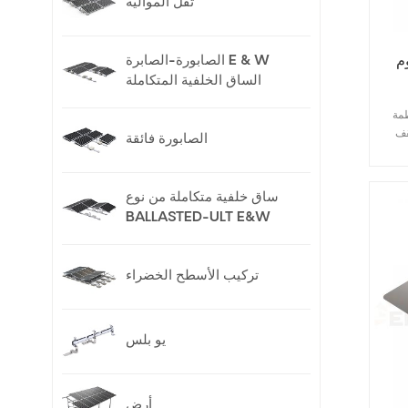
ثقل الموالية
الصابورة-الصابرة E & W
الساق الخلفية المتكاملة
enerack ذات ثقل الموازنة
قف
الصابورة فائقة
.
غطًا
ساق خلفية متكاملة من نوع
ام
BALLASTED-ULT E&W
, ولا
ح
جهة
تركيب الأسطح الخضراء
مال
الية
يو بلس
أرض