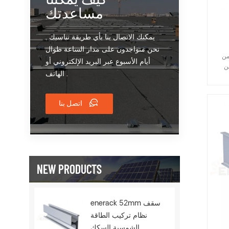
مساعدتك
يمكنك الاتصال بنا بأي طريقة تناسبك .
نحن متواجدون على مدار الساعة طوال
من
أيام الأسبوع عبر البريد الإلكتروني أو
ن
الهاتف .
فس
وضع
ظيم
اتصل بنا
وحمل
شرق
هولة
بشكل
ك
أكثر
NEW PRODUCTS
ًا ،
يارك ،
enerack 52mm سقف
نظام تركيب الطاقة
الشمسية السكك