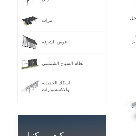
 الإسفلتية ERK-TRB-
مرآب
الصفيح
قوس الشرفة
لول الحفر ,
 تعليق , خطاف من النوع T
 , لا
نظام السياج الشمسي
ت
, ضمان
جموعة
السكك الحديدية
من
والاكسسوارات
سموح
بيت
كيف يمكننا