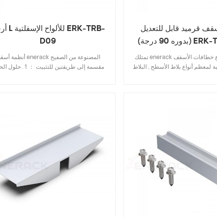
 قرميد قابل للتعديل
أرجل L للألواح
 ERK-TRH-T07
D09
تمتلك enerack العديد من أنواع خطافات الأسقف
أنظمة أسقف enerack المصنوعة من 
ة لمعظم أنواع بلاط الأسطح , البلاط
مقسمة إلى طريقتين للتثبيت ： 1 . ح
 الإردواز , بلاط قرميد الإسفلت .
مثل دعامة l-قدم , مسمار
 يتضمن المواصفات الرئيسية يوفر
إلخ ؛ 2 . مشبك اللحام الثابت , التثبيت المباشر
 , تركيب سريع وسهل . تمتلك شركة
يوجد ضرر للسقف . مصممة بشكل فريد من
enerack مجموعة كبيرة ومتنوعة من خطافات
المشابك الوسطى والنهائية تستخدم للوحدا
 للعملاء خيارات . حسب الطلب
الشمسية بسمك 30-40 مم. قوة المنتج 
 لاحتياجات العملاء لتلبية متطلبات
سلامة استخدام المنتج . تمتلك enerack م
التثبيت الخاصة .
كبيرة ومتنوعة من أقواس السقف المصنوعة 
الصفيح توفر للعملاء خيارات . حسب الطلب م
به وفقًا لاحتياجات العملاء لتلبية متطلبات التث
الخاصة .