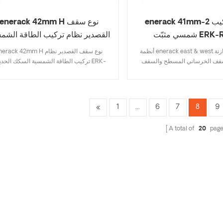
enerack 41mm-2 نظام تركيب
enerack 42mm H نوع سقف
ت ERK-R41-2
القصدير نظام تركيب الطاقة الشم
السكك الحديدية ERK-R42
أنظمة enerack east & west ذات ثقل الموازنة
enerack 42mm H نوع سقف القصدير ن
سقف الخرساني المسطح والسقف
تركيب الطاقة الشمسية السكك الحديدية K
ه المنحرف. يجب تثبيت الألواح
R42
 أي مكان على الجانب الطويل .
ن للألواح الشمسية أن تتحمل ضغطًا
والثلج . ليست هناك حاجة لاستخدام
1
...
6
7
8
9
 البراغي الكيميائية على السطح , ولا
سقف . يربط النظام جميع الألواح
A total of
20
page
موعة كاملة . من الألواح المواجهة
لها تأثير كبير على مقاومة أحمال
مجموعة من مكونات الألومنيوم عالية