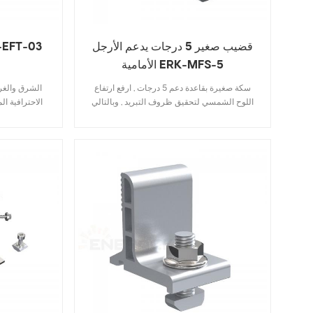
قضيب صغير 5 درجات يدعم الأرجل
شريط فوم 3
الأمامية ERK-MFS-5
سكة صغيرة بقاعدة دعم 5 درجات , ارفع ارتفاع
اللوح الشمسي لتحقيق ظروف التبريد , وبالتالي
الاحترافية ا
تعظيم توليد الطاقة . تصميم بسيط , سهل التركيب ,
الشمسية موا
بسعر جيد .
حاجة لاستخدام 
على السطح , ل
الألواح بالقض
المواجهة للشرق
أحمال الرياح .
عالية الجودة ن