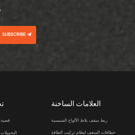
يرجى قراءة , البقاء على اطلاع , الاشتراك , ونحن نرحب بك لإخبارنا برأيك .
SUBSCRIBE
العلامات الساخنة
تح
ربط سقف بلاط الألواح الشمسية
قضية
خطافات السقف لنظام تركيب الطاقة
التحميلات