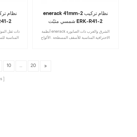
enerack 41mm-2 نظام تركيب
شمسي مثبّت ERK-R41-2
شمسي مثبّ
أنظمة enerack الشرق والغرب ذات الصابورة
الاحترافية المناسبة للأسقف المسطحة . الألواح
المناسبة لل
الشمسية مواجهة للشرق والغرب . ليست هناك
المعدني شب
حاجة لاستخدام براغي التمدد أو البراغي الكيميائية
الشمسية في
على السطح , لا ضرر للسقف . يربط النظام جميع
وبالتالي , يمك
الألواح بالقضبان في مجموعة كاملة . من الألواح
أكبر للرياح 
10
...
20
المواجهة للشرق والغرب لها تأثير كبير على مقاومة
براغي التمدد أو
أحمال الرياح . تشكل مجموعة من مكونات الألمنيوم
يوجد ضرر لل
s
عالية الجودة نظامًا قويًا , موثوقًا وتركيبًا سريعًا
بالقضبان في مج
وسهلاً .
للشرق والغرب 
الرياح . تشكل 
الجودة نظامًا قويًا , موثوقًا به و تركيب سريع وسهل .