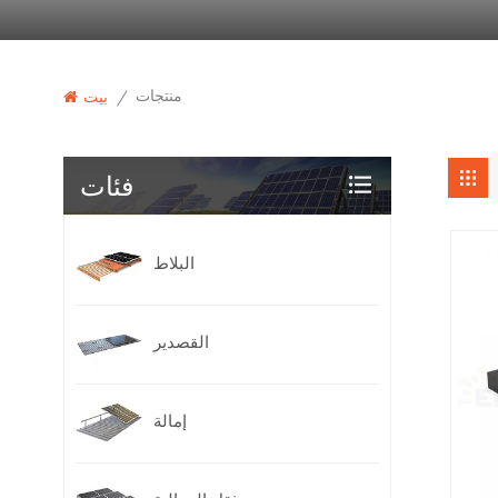
منتجات
/
بيت
فئات
البلاط
القصدير
إمالة