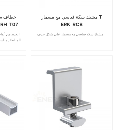
مشبك سكة قياسي مع مسمار T
خطاف سقف
ERK-RCB
(بدوره 90 درجة)
مشبك سكة قياسي مع مسمار على شكل حرف T
المبلطة , مناسب
المسطح , بلاط
التصميم الذي
تكلفة المخزون
السقف توفر
مسموح به وفقًا