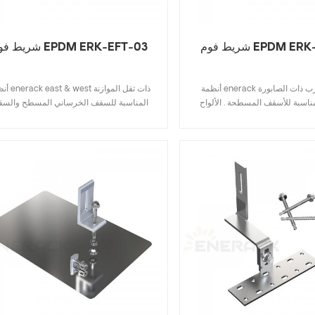
EPDM ERK-EFT-0
شريط فوم EPDM ERK-EFT-03
أنظمة enerack الشرق والغرب ذات الصابورة
أنظمة  east & west
لمناسبة للأسقف المسطحة . الألواح
المناسبة للسقف الخرساني المسطح والس
جهة للشرق والغرب . ليست هناك
المعدني شبه المنحرف. يجب تثبيت الألواح
براغي التمدد أو البراغي الكيميائية
الشمسية في أي مكان على الجانب الطويل 
ا ضرر للسقف . يربط النظام جميع
وبالتالي , يمكن للألواح الشمسية أن تتحمل ض
بان في مجموعة كاملة . من الألواح
أكبر للرياح والثلج . ليست هناك حاجة لاستخد
 والغرب لها تأثير كبير على مقاومة
براغي التمدد أو البراغي الكيميائية على السطح 
 تشكل مجموعة من مكونات الألمنيوم
يوجد ضرر للسقف . يربط النظام جميع الألوا
ظامًا قويًا , موثوقًا وتركيبًا سريعًا
بالقضبان في مجموعة كاملة . من الألواح الموا
وسهلاً .
للشرق والغرب لها تأثير كبير على مقاومة أح
الرياح . تشكل مجموعة من مكونات الألومنيوم ع
الجودة نظامًا قويًا , موثوقًا به و تركيب سريع وسهل .