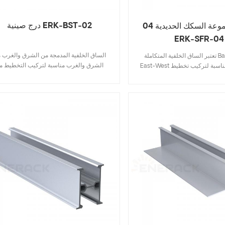
درج صينية ERK-BST-02
لصق لمجموعة السكك الحديدية 04
ERK-SFR-04
الساق الخلفية المدمجة من الشرق والغرب 
تعتبر الساق الخلفية المتكاملة Ballasted-Ult
الشرق والغرب مناسبة لتركيب التخطيط م
East-West مناسبة لتركيب تخطيط East-West
الشرق والغرب من الشرق والغرب ، ولديه ن
Systems لأنظمة Ballasted-Ult، ولها نفس المزايا
مزايا أنظمة الصابورة ، يمكن تثبيتها في أي م
التي تتمتع بها أنظمة Ballasted-Ult، ويمكن تركيبها
على الجانب الطويل من الألواح الشمسية تع
على الجانب الطويل من الألواح
لتحقيق قوة الألواح الشمسية ضد حمل الرياح 
م لتحقيق قوة الألواح الشمسية ضد
الثلج إن دعم الساق الخلفية المتكاملة إلى ال
ل الثلوج. يعمل دعم الساق الخلفية
والغرب يبسط عدد التثبيت ، مما يجعله أكثر س
ن الشرق والغرب على تبسيط عدد
وملاءمة وأكثر كفاءة وأسرع ، يمكن أن يقلل 
عله أكثر سهولة وملاءمة وأكثر كفاءة
فعال من تكلفة المشروع بأكمله تعد المشب
ن أن يقلل بشكل فعال من تكلفة
الداخلي الداخلي للمبتدئين في الساق الخلفية 
ه. المشبك الداخلي للساق الخلفية
ملاءمة للتركيب وجعل الأنظمة بأكملها أكثر تكامل
اءمة للتركيب ويجعل الأنظمة بأكملها
وهناك خياران 10 درجات و 15 درجة لاخت
أكثر تكاملاً، هناك خياران 10 درجات و15 درجة
متوافق مع ERK-BUF-10 و ERK-BUF-15.
لاختيارك، متوافق مع ERK-BUF-10 وERK-BUF-
15.