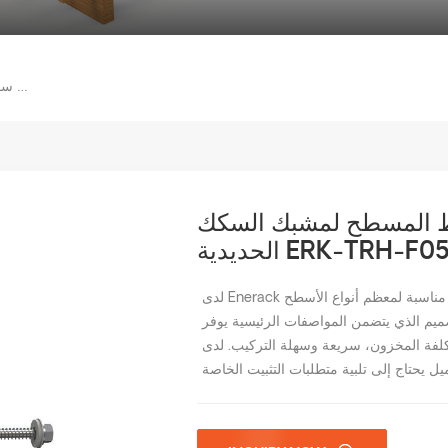
يتوفر خطاف سقف من البلاط المسطح لمشبك السكك الحديدية ERK-TRH-F05
ط المسطح لمشبك السكك
لحديدية ERK-TRH-F05
لدى Enerack العديد من أنواع خطافات السقف المصنوعة من البلاط، وهي مناسبة لمعظم أنواع الأسطح
تصميم الذي يتضمن المواصفات الرئيسية يوفر
مخزون، سريعة وسهلة التركيب. لدى Enerack مجموعة كبيرة ومتنوعة من خطافات السقف