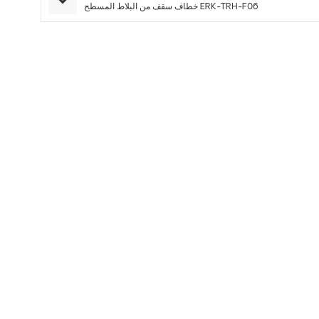
خطاف سقف من البلاط المسطح ERK-TRH-F06