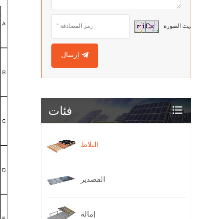
تحديث الصورة
إرسال
فئات
البلاط
القصدير
إمالة