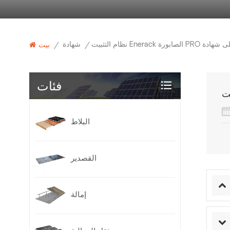
شهادة
/
/
بيت
فئات
البلاط
القصدير
إمالة