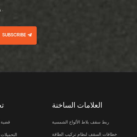
يرجى قراءة , البقاء على اطلاع , الاشتراك , ونحن نرحب بك لإخبارنا برأيك .
SUBSCRIBE
العلامات الساخنة
تح
ربط سقف بلاط الألواح الشمسية
قضية
خطافات السقف لنظام تركيب الطاقة
التحميلات