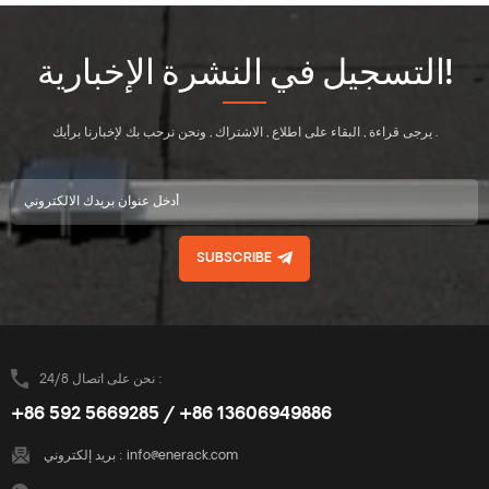
التسجيل في النشرة الإخبارية!
يرجى قراءة , البقاء على اطلاع , الاشتراك , ونحن نرحب بك لإخبارنا برأيك .
SUBSCRIBE
نحن على اتصال 24/8 :
+86 592 5669285 / +86 13606949886
info@enerack.com
بريد إلكتروني :