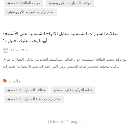
السيارات المظللة وتوليد الطاقة الشمسية بالإضافة إلى شحن المركبات الكهربائية. يتم
مواقف السيارات الكهروضوئية
مرآب للطاقة الشمسية
تطبيقه عل...
نظام تركيب المرآب الكهروضوئي
مظلات السيارات الشمسية مقابل الألواح الشمسية على الأسطح:
أيهما يجب عليك اختياره؟
Jul 22, 2025
مع تزايد شعبية الطاقة الشمسية حول العالم، يستكشف العديد من مالكي العقارات طرق
تركيب مختلفة لتسخير طاقة الشمس. ومن أكثر الخيارات شيوعًا: مظلات السيارات
الشمسية و الألواح الشمسية على الأسطح على الرغم من أن كلا النظامين يولدان طاقة
نظيفة ومتجددة، إلا أنهما يختلفان في البنية والتكلفة والتركيب والقيمة على المدى
العلامات :
الطويل. إذن، ما هو الحل المناسب لك؟ في إنيراك نحن في شركة متخصصة في تصنيع
نظام التركيب على السطح
مظلات السيارات الشمسية
أنظمة تركيب الطاقة...
نظام تركيب مظلة السيارات الشمسية
A total of
1
pages