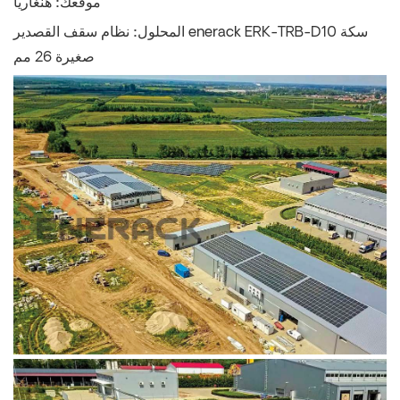
موقعك:
هنغاريا
المحلول:
نظام سقف القصدير enerack ERK-TRB-D10 سكة
صغيرة 26 مم