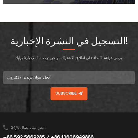
التسجيل في النشرة الإخبارية!
يرجى قراءة , البقاء على اطلاع , الاشتراك , ونحن نرحب بك لإخبارنا برأيك .
SUBSCRIBE
نحن على اتصال 24/8 :
+86 592 5669285 / +86 13606949886