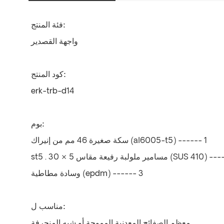
فئة المنتج:
واجهة القصدير
كود المنتج:
erk-trb-d14
بوم:
سكة صغيرة 46 مم من إنيراك (al6005-t5) ------ 1
ملولبة رفيعة مقاس 5 × 30 (SUS 410) ------ 3
وسادة مطاطية (epdm) ------ 3
مناسب ل:
معظم الصفائح المعدنية المموجة أو شبه المنحرفة