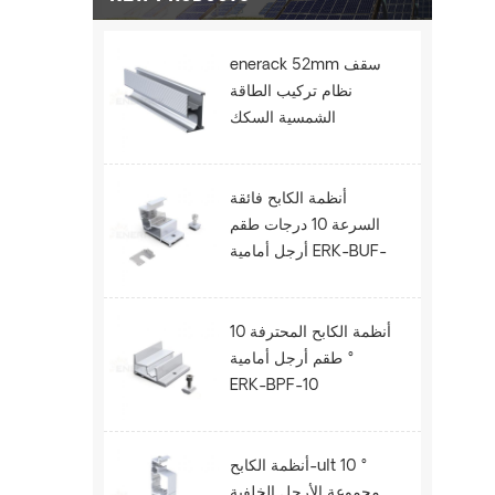
enerack 52mm سقف
نظام تركيب الطاقة
الشمسية السكك
الحديدية ERK-R52.5
أنظمة الكابح فائقة
السرعة 10 درجات طقم
أرجل أمامية ERK-BUF-
10
أنظمة الكابح المحترفة 10
° طقم أرجل أمامية
ERK-BPF-10
أنظمة الكابح-ult 10 °
مجموعة الأرجل الخلفية