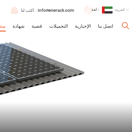
لغة :
العربية
info@enerack.com
اكتب لنا :
اتصل بنا
الإخبارية
التحميلات
قضية
شهادة
منت