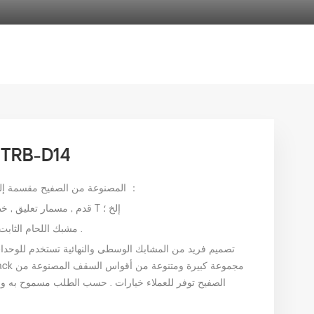
سكة صغيرة 46 مم 4
أنظمة أسقف enerack المصنوعة من الصفيح مقسمة إلى طريقتين للتثبيت ：
1 . حلول الحفر , مثل قوس l قدم , مسمار تعليق , خطاف من النوع T إلخ ؛
2 . مشبك اللحام الثابت , التثبيت المباشر , لا يوجد ضرر للسقف .
الصفيح توفر للعملاء خيارات . حسب الطلب مسموح به وفقًا 