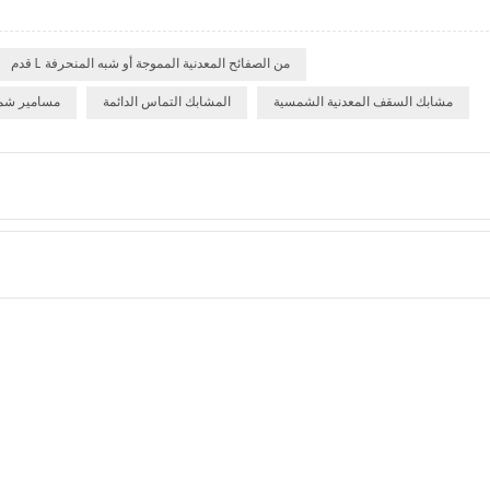
قدم L من الصفائح المعدنية المموجة أو شبه المنحرفة
مشابك السقف المعدنية الشمسية
المشابك التماس الدائمة
مسامير شما