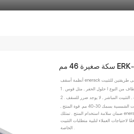
ERK-TRB-D1
تصميم فريد من المشابك الوسطى والنهائية تستخدم للوحدات الشمسية بسمك 30-40 مم. قوة المنتج ,
ضمان سلامة استخدام المنتج . تمتلك enerack مجموعة كبيرة ومتنوعة من أقواس السقف المصنوعة من
لاحتياجات العملاء لتلبية متطلبات التثبيت
الخاصة .