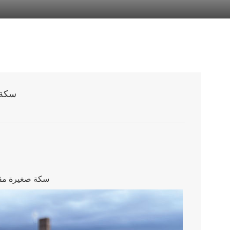
سكة حديد صغيرة 
نظام سقف من الصفيح من Enerack ERK-TRB-D20 سكة ص