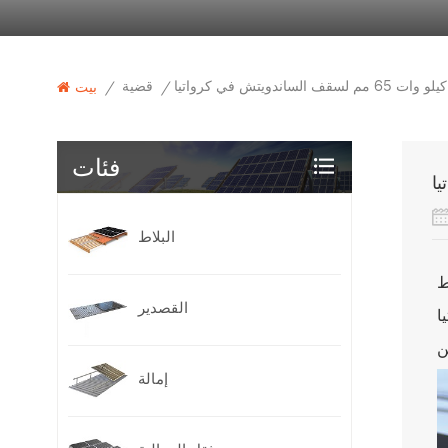
قضية
/
/
بيت
فئات
البلاط
القصدير
ا
إمالة