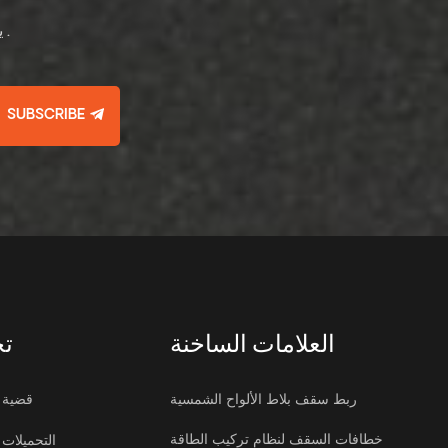
يرجى قراءة , البقاء على اطلاع , الاشتراك , ونحن نرحب بك لإخبارنا برأيك .
SUBSCRIBE
العلامات الساخنة
تح
ربط سقف بلاط الألواح الشمسية
قضية
خطافات السقف لنظام تركيب الطاقة
التحميلات