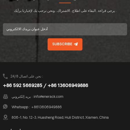
يرجى قراءة , البقاء على اطلاع , الاشتراك , ونحن نرحب بك لإخبارنا برأيك .
SUBSCRIBE
نحن على اتصال 24/8 :
+86 592 5669285 / +86 13606949886
info@enerack.com
بريد إلكتروني :
Whatsapp :
+8613606949886
806-1, No. 12-3, Huasheng Road, Huli District, Xiamen, China