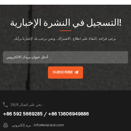
التسجيل في النشرة الإخبارية!
يرجى قراءة , البقاء على اطلاع , الاشتراك , ونحن نرحب بك لإخبارنا برأيك .
SUBSCRIBE
نحن على اتصال 24/8 :
+86 592 5669285 / +86 13606949886
info@enerack.com
بريد إلكتروني :