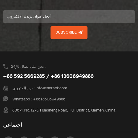
SUBSCRIBE
نحن على اتصال 24/8 :
+86 592 5669285 / +86 13606949886
info@enerack.com
بريد إلكتروني :
Whatsapp :
+8613606949886
806-1, No. 12-3, Huasheng Road, Huli District, Xiamen, China
اجتماعي