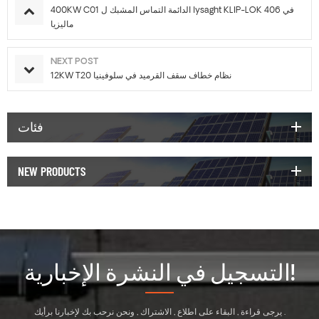
400KW C01 الدائمة التماس المشبك ل lysaght KLIP-LOK 406 في
ماليزيا
NEXT POST
12KW T20 نظام خطاف سقف القرميد في سلوفينيا
فئات
NEW PRODUCTS
التسجيل في النشرة الإخبارية!
يرجى قراءة , البقاء على اطلاع , الاشتراك , ونحن نرحب بك لإخبارنا برأيك .