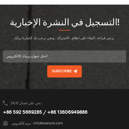
التسجيل في النشرة الإخبارية!
يرجى قراءة , البقاء على اطلاع , الاشتراك , ونحن نرحب بك لإخبارنا برأيك .
SUBSCRIBE
نحن على اتصال 24/8 :
+86 592 5669285 / +86 13606949886
info@enerack.com
بريد إلكتروني :