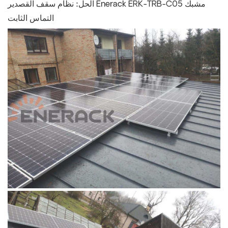
الحل:
نظام سقف القصدير Enerack ERK-TRB-C05 مشبك
التماس الثابت