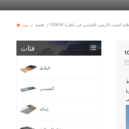
100 نظام التثبيت الأرضي القياسي في بلغاريا
قضية
/
/
بيت
فئات
البلاط
القصدير
ا
إمالة